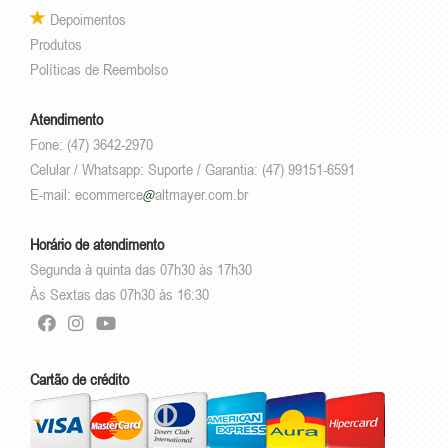
Depoimentos
Produtos
Políticas de Reembolso
Atendimento
Fone: (47) 3642-2970
Celular / Whatsapp: Suporte / Garantia: (47) 99151-6591
E-mail:
ecommerce
altmayer.com.br
Horário de atendimento
Segunda à quinta das 07h30 às 17h30
Às Sextas das 07h30 às 16:30
Cartão de crédito