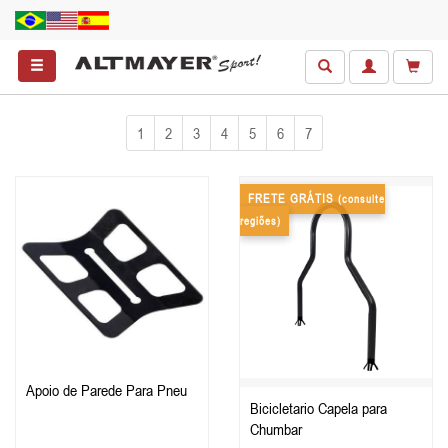
1
2
3
4
5
6
7
FRETE GRÁTIS
(consulte
regiões)
Apoio de Parede Para Pneu
Bicicletario Capela para
Chumbar