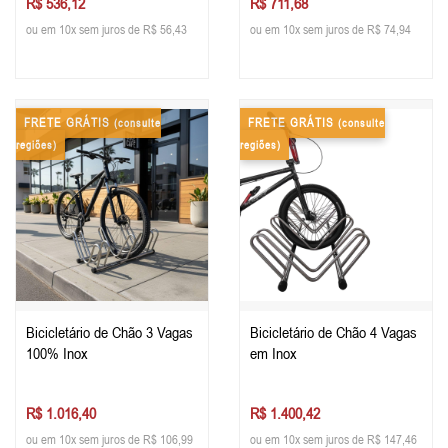
R$ 536,12
R$ 711,68
ou em 10x sem juros de R$ 56,43
ou em 10x sem juros de R$ 74,94
FRETE GRÁTIS
FRETE GRÁTIS
(consulte
(consulte
regiões)
regiões)
Bicicletário de Chão 3 Vagas
Bicicletário de Chão 4 Vagas
100% Inox
em Inox
R$ 1.016,40
R$ 1.400,42
ou em 10x sem juros de R$ 106,99
ou em 10x sem juros de R$ 147,46