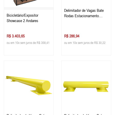
Delimitador de Vagas Bate
Bicicletário/Expositor
Rodas Estacionamento
Showcase 2 Andares
150cm
R$ 3.403,65
R$ 286,94
ou em 10x sem juros de R$ 358,41
ou em 10x sem juros de R$ 30,22