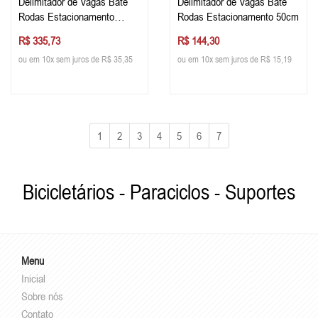
Delimitador de Vagas Bate
Delimitador de Vagas Bate
Rodas Estacionamento
Rodas Estacionamento 50cm
196cm
R$ 335,73
R$ 144,30
ou em 10x sem juros de R$ 35,35
ou em 10x sem juros de R$ 15,19
1
2
3
4
5
6
7
Bicicletários - Paraciclos - Suportes
Menu
Inicial
Sobre nós
Contato