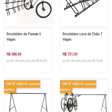
Bicicletário de Parede 5
Bicicletário Leve de Chão 7
Vagas
Vagas
R$ 599,93
R$ 721,03
ou em 10x sem juros de R$ 62,99
ou em 10x sem juros de R$ 75,93
FRETE GRÁTIS
FRETE GRÁTIS
(consulte
(consulte
regiões)
regiões)