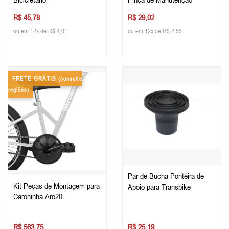
R$ 45,78
R$ 29,02
ou em 12x de R$ 4,01
ou em 12x de R$ 2,55
FRETE GRÁTIS
(consulte
regiões)
Par de Bucha Ponteira de
Kit Peças de Montagem para
Apoio para Transbike
Caroninha Aro20
R$ 563,75
R$ 25,19