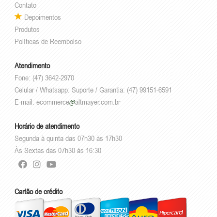
Contato
Depoimentos
Produtos
Políticas de Reembolso
Atendimento
Fone: (47) 3642-2970
Celular / Whatsapp: Suporte / Garantia: (47) 99151-6591
E-mail:
ecommerce
altmayer.com.br
Horário de atendimento
Segunda à quinta das 07h30 às 17h30
Às Sextas das 07h30 às 16:30
Cartão de crédito