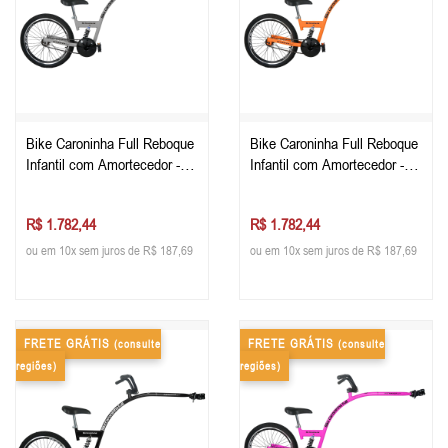
Bike Caroninha Full Reboque
Bike Caroninha Full Reboque
Infantil com Amortecedor -
Infantil com Amortecedor -
Cinza
Laranja
R$ 1.782,44
R$ 1.782,44
ou em 10x sem juros de R$ 187,69
ou em 10x sem juros de R$ 187,69
FRETE GRÁTIS
FRETE GRÁTIS
(consulte
(consulte
regiões)
regiões)