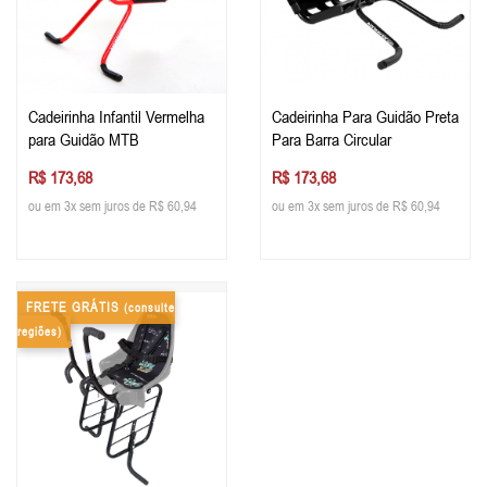
Cadeirinha Infantil Vermelha
Cadeirinha Para Guidão Preta
para Guidão MTB
Para Barra Circular
R$ 173,68
R$ 173,68
ou em 3x sem juros de R$ 60,94
ou em 3x sem juros de R$ 60,94
FRETE GRÁTIS
(consulte
regiões)