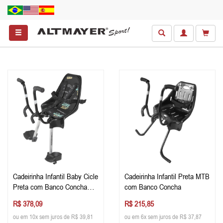
Cadeirinha Infantil Baby Cicle
Cadeirinha Infantil Preta MTB
Preta com Banco Concha
com Banco Concha
Estofado e Cinto 5 pontas
R$ 378,09
R$ 215,85
para Guidão
ou em 10x sem juros de R$ 39,81
ou em 6x sem juros de R$ 37,87