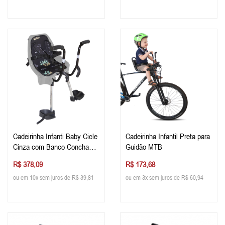
Cadeirinha Infanti Baby Cicle
Cadeirinha Infantil Preta para
Cinza com Banco Concha
Guidão MTB
Estofado e Cinto 5 pontas
R$ 378,09
R$ 173,68
para Guidão
ou em 10x sem juros de R$ 39,81
ou em 3x sem juros de R$ 60,94