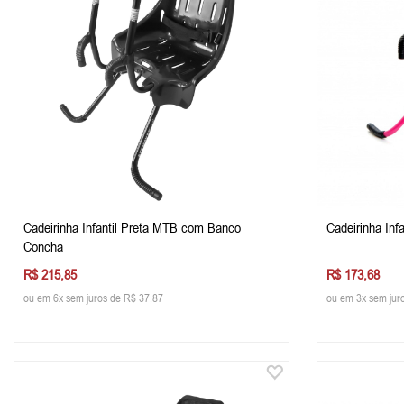
Cadeirinha Infantil Preta MTB com Banco
Cadeirinha Inf
Concha
R$ 215,85
R$ 173,68
ou em 6x sem juros de R$ 37,87
ou em 3x sem jur