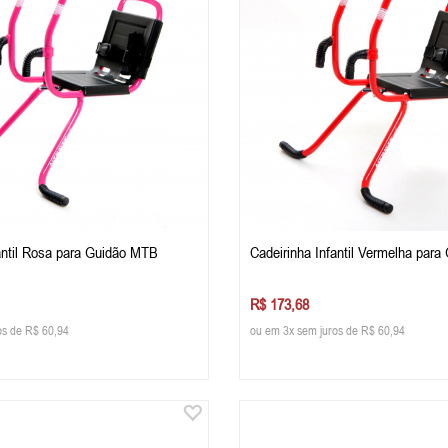
antil Rosa para Guidão MTB
Cadeirinha Infantil Vermelha par
R$ 173,68
os de R$ 60,94
ou em 3x sem juros de R$ 60,94