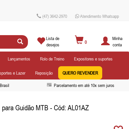
(47) 3642-2970
Atendimento Whatsapp
Lista de
Minha
0
desejos
conta
Lançamentos
Rolo de Treino
Expositores e suportes
sportes e Lazer
Reposição
QUERO REVENDER
Brasil
Parcelamento em até 10x sem juros
ul para Guidão MTB
- Cód: AL01AZ