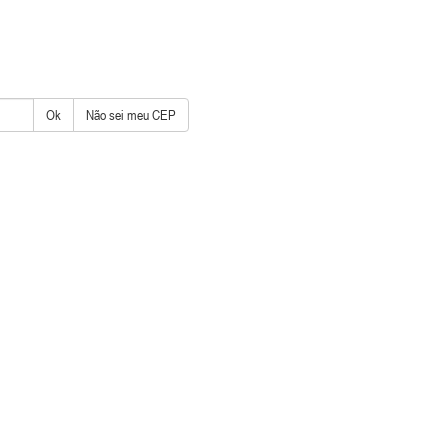
Ok
Não sei meu CEP