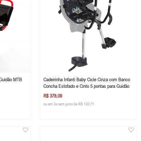
a Guidão MTB
Cadeirinha Infanti Baby Cicle Cinza com Banco
Concha Estofado e Cinto 5 pontas para Guidão
R$ 378,09
ou em 3x sem juros de R$ 132,71