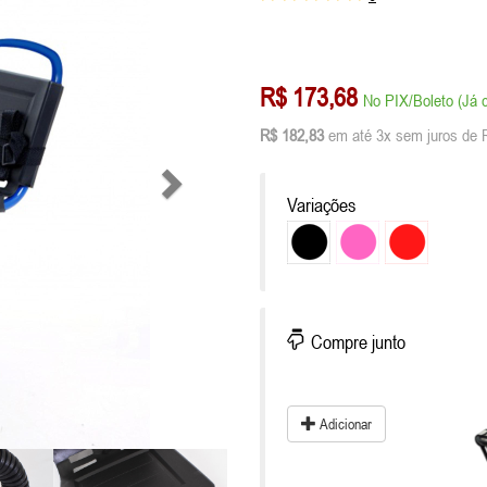
R$ 173,68
No PIX/Boleto (Já 
R$ 182,83
em até 3x sem juros de 
Variações
Compre junto
Adicionar