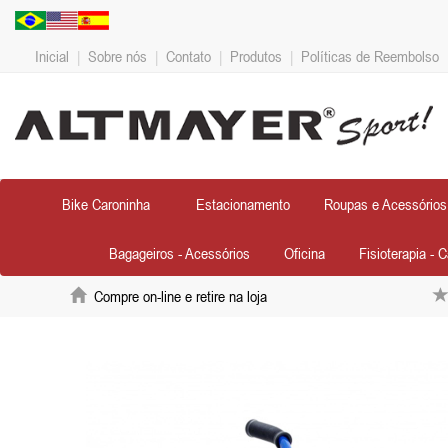
Inicial
|
Sobre nós
|
Contato
|
Produtos
|
Políticas de Reembolso
Bike Caroninha
Estacionamento
Roupas e Acessórios
Bagageiros - Acessórios
Oficina
Fisioterapia - 
Compre on-line e retire na loja
Anterior