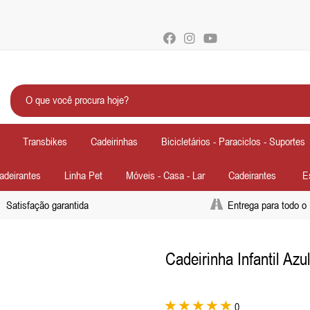
Transbikes
Cadeirinhas
Bicicletários - Paraciclos - Suportes
Cadeirantes
Linha Pet
Móveis - Casa - Lar
Cadeirantes
E
Satisfação garantida
Entrega para todo o 
Cadeirinha Infantil Az
Próximo
0