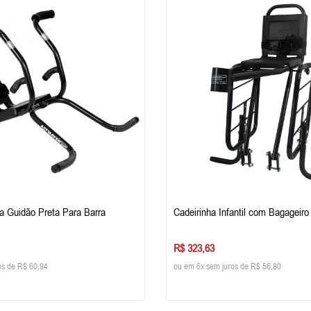
a Guidão Preta Para Barra
Cadeirinha Infantil com Bagageir
R$ 323,63
os de R$ 60,94
ou em 6x sem juros de R$ 56,80