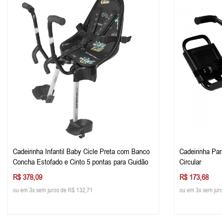
Cadeirinha Infantil Baby Cicle Preta com Banco
Cadeirinha Par
Concha Estofado e Cinto 5 pontas para Guidão
Circular
R$ 378,09
R$ 173,68
ou em 3x sem juros de R$ 132,71
ou em 3x sem jur