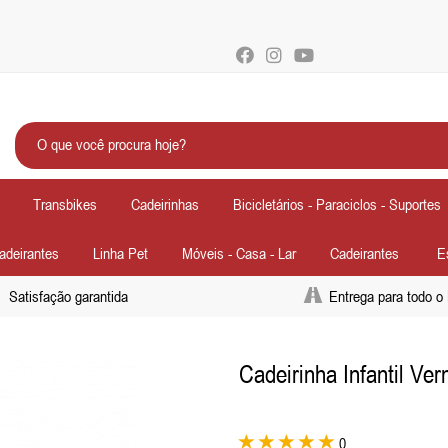
Transbikes
Cadeirinhas
Bicicletários - Paraciclos - Suportes
Cadeirantes
Linha Pet
Móveis - Casa - Lar
Cadeirantes
E
Satisfação garantida
Entrega para todo o 
Cadeirinha Infantil V
Próximo
0