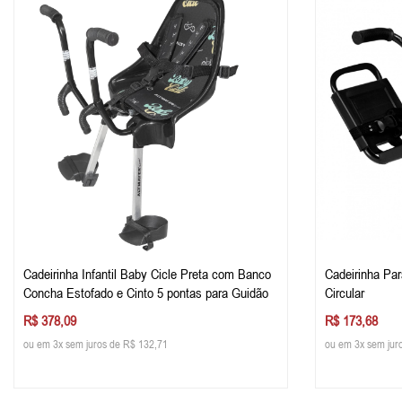
Cadeirinha Infantil Baby Cicle Preta com Banco
Cadeirinha Par
Concha Estofado e Cinto 5 pontas para Guidão
Circular
R$ 378,09
R$ 173,68
ou em 3x sem juros de R$ 132,71
ou em 3x sem jur