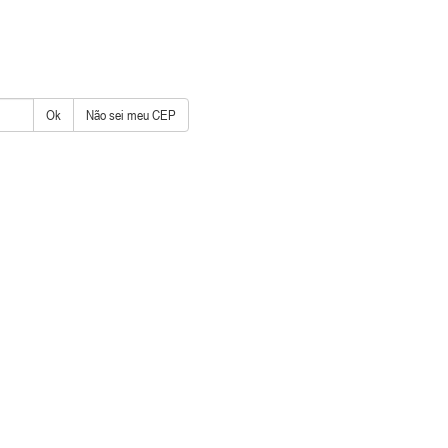
Ok
Não sei meu CEP