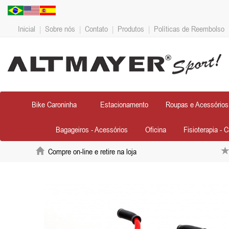
Inicial
|
Sobre nós
|
Contato
|
Produtos
|
Políticas de Reembolso
Bike Caroninha
Estacionamento
Roupas e Acessórios
Bagageiros - Acessórios
Oficina
Fisioterapia - 
Compre on-line e retire na loja
Anterior