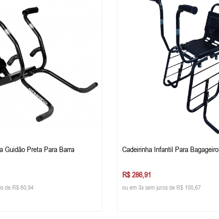
a Guidão Preta Para Barra
Cadeirinha Infantil Para Bagageiro
R$ 286,91
os de R$ 60,94
ou em 3x sem juros de R$ 100,67