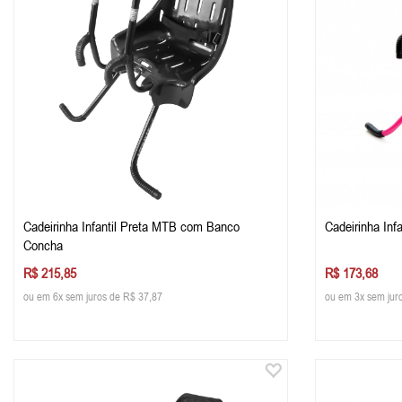
Cadeirinha Infantil Preta MTB com Banco
Cadeirinha Inf
Concha
R$ 215,85
R$ 173,68
ou em 6x sem juros de R$ 37,87
ou em 3x sem jur