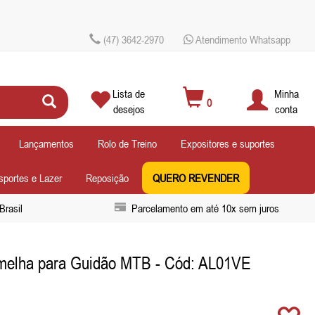
(47) 3642-2970
Atendimento Whatsapp
Lista de
Minha
0
desejos
conta
Lançamentos
Rolo de Treino
Expositores e suportes
sportes e Lazer
Reposição
QUERO REVENDER
Brasil
Parcelamento em até 10x sem juros
ermelha para Guidão MTB
- Cód: AL01VE