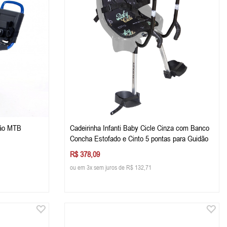
dão MTB
Cadeirinha Infanti Baby Cicle Cinza com Banco
Concha Estofado e Cinto 5 pontas para Guidão
R$ 378,09
ou em 3x sem juros de R$ 132,71