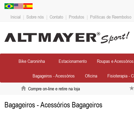
Inicial
|
Sobre nós
|
Contato
|
Produtos
|
Políticas de Reembolso
Bike Caroninha
Estacionamento
Roupas e Acessórios
Bagageiros - Acessórios
Oficina
Fisioterapia - 
Compre on-line e retire na loja
Bagageiros - Acessórios Bagageiros