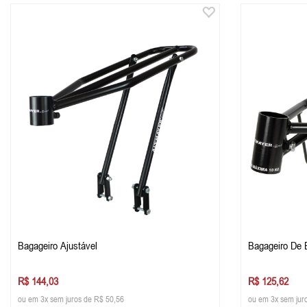
Bagageiro Ajustável
R$ 144,03
R$ 125,62
ou em 3x sem juros de R$ 50,56
ou em 3x sem jur