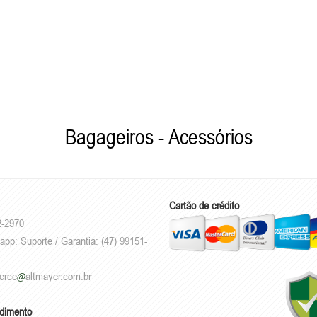
Bagageiros - Acessórios
Cartão de crédito
2-2970
app: Suporte / Garantia: (47) 99151-
erce
altmayer.com.br
ndimento