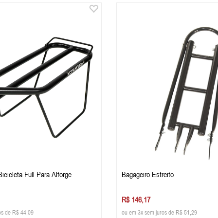
Bagageiro De Bicicleta Full Para Alforge
Bagageiro Estreito
R$ 146,17
os de R$ 44,09
ou em 3x sem juros de R$ 51,29