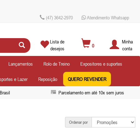
(47) 3642-2970
Atendimento Whatsapp
Lista de
Minha
0
desejos
conta
Lançamentos
Rolo de Treino
Expositores e suportes
sportes e Lazer
Reposição
QUERO REVENDER
Brasil
Parcelamento em até 10x sem juros
Ordenar por