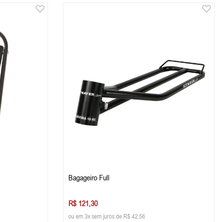
Bagageiro Full
R$ 121,30
ou em 3x sem juros de R$ 42,56