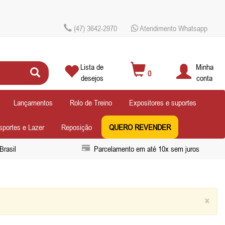
(47) 3642-2970
Atendimento Whatsapp
Lista de
Minha
0
desejos
conta
Lançamentos
Rolo de Treino
Expositores e suportes
sportes e Lazer
Reposição
QUERO REVENDER
Brasil
Parcelamento em até 10x sem juros
×