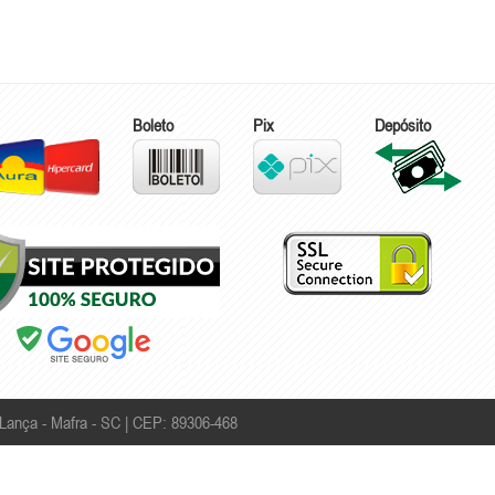
Boleto
Pix
Depósito
Lança - Mafra - SC | CEP: 89306-468