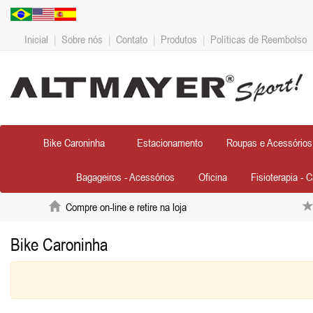
Inicial
|
Sobre nós
|
Contato
|
Produtos
|
Políticas de Reembolso
Bike Caroninha
Estacionamento
Roupas e Acessórios
Bagageiros - Acessórios
Oficina
Fisioterapia - 
Compre on-line e retire na loja
Bike Caroninha