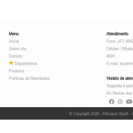
Menu
Atendimento
Inicial
Fone: (47) 364
Sobre nós
Celular / Whats
Contato
6591
Depoimentos
E-mail:
ecomm
Produtos
Políticas de Reembolso
Horário de ate
Segunda à quin
Às Sextas das 
© Copyright 2026 - Altmayer Sport -