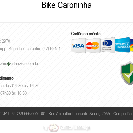
Bike Caroninha
Cartão de crédito
2-2970
app: Suporte / Garantia: (47) 99151-
erce
altmayer.com.br
ndimento
ta das 07h30 às 17h30
07h30 às 16:30
 CNPJ: 79.286.555/0001-00 |
Rua Apicultor Leonardo Sauer, 2055 - Campo Da 