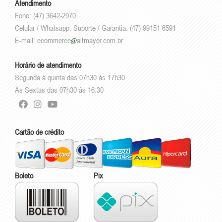
Atendimento
Fone: (47) 3642-2970
Celular / Whatsapp: Suporte / Garantia: (47) 99151-6591
E-mail:
ecommerce
altmayer.com.br
Horário de atendimento
Segunda à quinta das 07h30 às 17h30
Às Sextas das 07h30 às 16:30
Cartão de crédito
Boleto
Pix