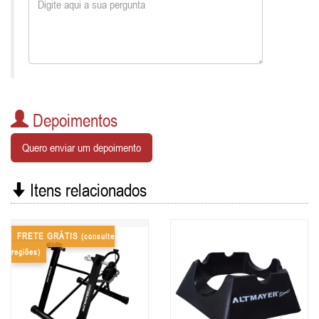
Depoimentos
Quero enviar um depoimento
Itens relacionados
FRETE GRÁTIS
(consulte
regiões)